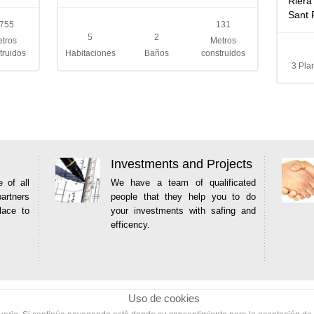
Riera 
Sant 
755
131
5
2
tros
Metros
truidos
Habitaciones
Baños
construidos
3 Pla
Investments and Projects
e of all
We have a team of qualificated
artners
people that they help you to do
lace to
your investments with safing and
efficency.
Uso de cookies
Uso de cookies