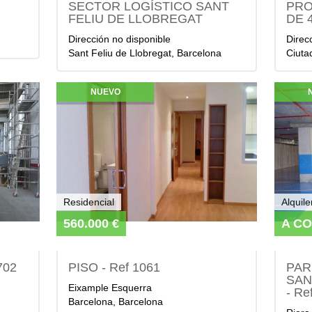
SECTOR LOGÍSTICO SANT
PRO
FELIU DE LLOBREGAT
DE 
Dirección no disponible
Direc
Sant Feliu de Llobregat, Barcelona
Ciutad
NUEVO
Residencial
Alquile
560.000 €
A C
702
PISO - Ref 1061
PAR
SAN
Eixample Esquerra
- Re
Barcelona, Barcelona