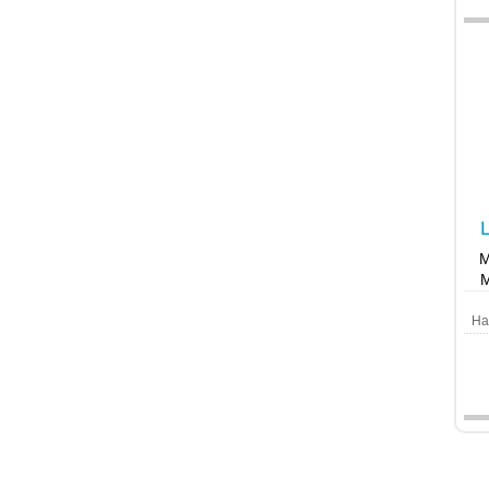
M
M
Ha