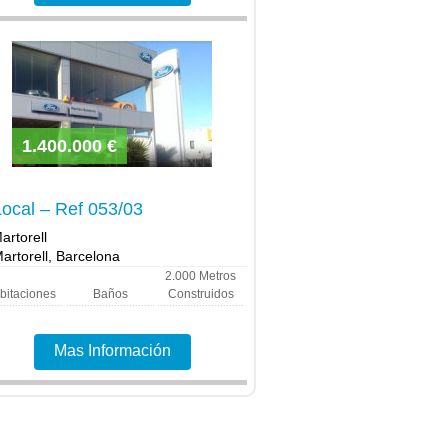
1.400.000 €
Local – Ref 053/03
artorell
artorell, Barcelona
2.000
Metros
bitaciones
Baños
Construidos
Mas Información