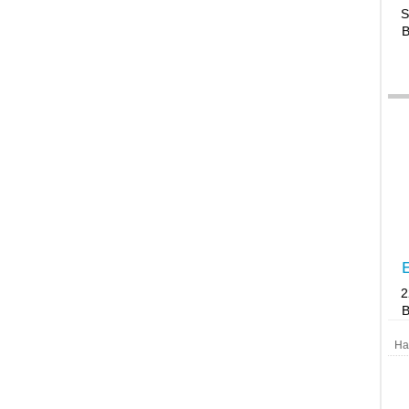
S
B
E
B
Ha