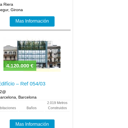
a Riera
egur, Girona
Mas Información
4.120.000 €
difício – Ref 054/03
22@
arcelona, Barcelona
2.019
Metros
bitaciones
Baños
Construidos
Mas Información