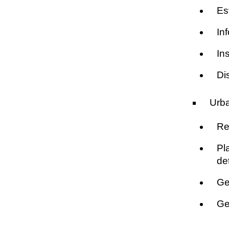
Es
In
In
Di
Urb
Re
Pl
det
Ge
Ge