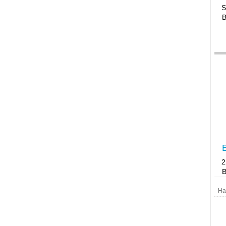
S
B
E
B
Ha