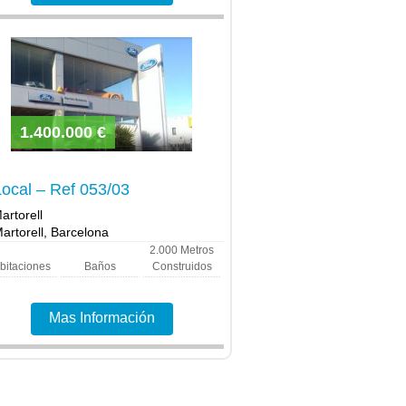
1.400.000 €
Local – Ref 053/03
artorell
artorell, Barcelona
2.000
Metros
bitaciones
Baños
Construidos
Mas Información