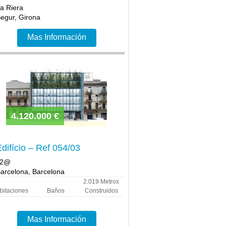
a Riera
egur, Girona
Mas Información
4.120.000 €
difício – Ref 054/03
22@
arcelona, Barcelona
2.019
Metros
bitaciones
Baños
Construidos
Mas Información