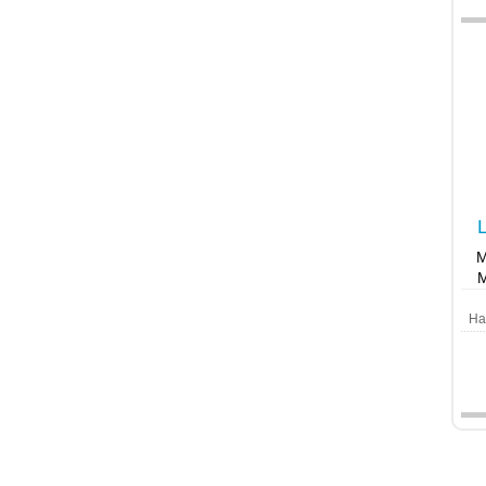
M
M
Ha