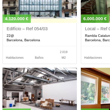
4.120.000 €
6.000.000 €
Edifício – Ref 054/03
Local – Ref 
22@
Rambla Catalu
Barcelona, Barcelona
Barcelona, Barc
2.019
Habitaciones
Baños
M2
Habitaciones