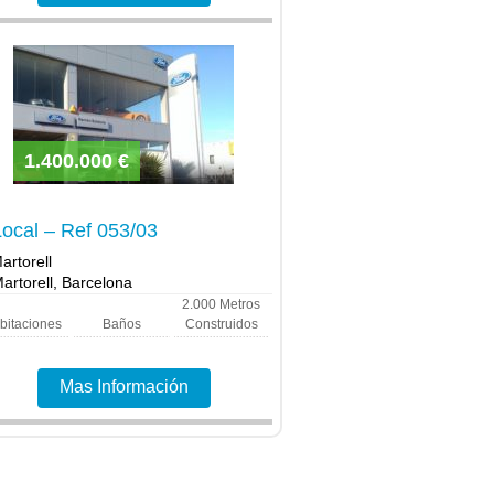
1.400.000 €
Local – Ref 053/03
artorell
artorell, Barcelona
2.000
Metros
bitaciones
Baños
Construidos
Mas Información