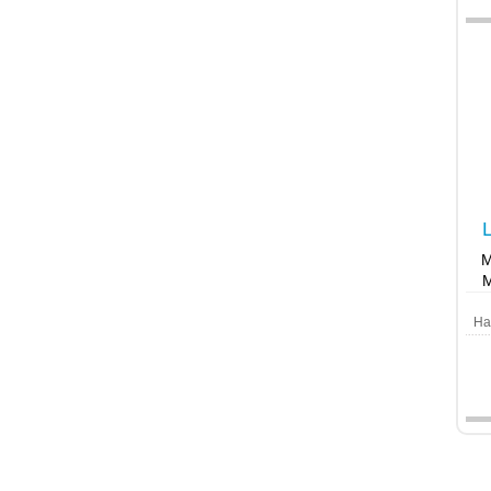
M
M
Ha