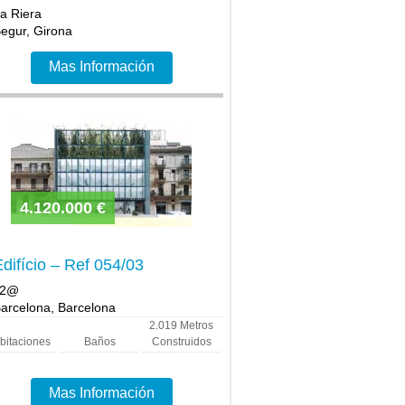
a Riera
egur, Girona
Mas Información
4.120.000 €
difício – Ref 054/03
22@
arcelona, Barcelona
2.019
Metros
bitaciones
Baños
Construidos
Mas Información