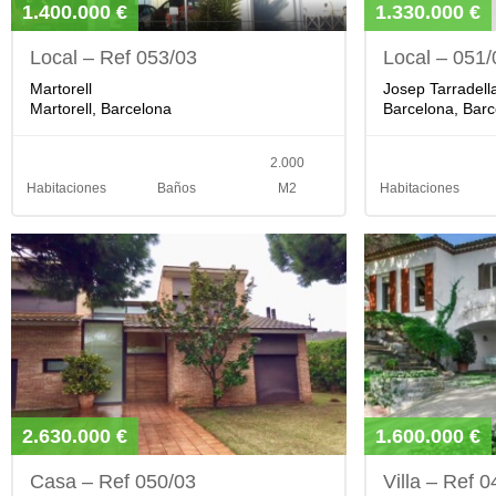
1.400.000 €
1.330.000 €
Local – Ref 053/03
Local – 051/
Martorell
Josep Tarradell
Martorell, Barcelona
Barcelona, Barc
2.000
Habitaciones
Baños
M2
Habitaciones
2.630.000 €
1.600.000 €
Casa – Ref 050/03
Villa – Ref 