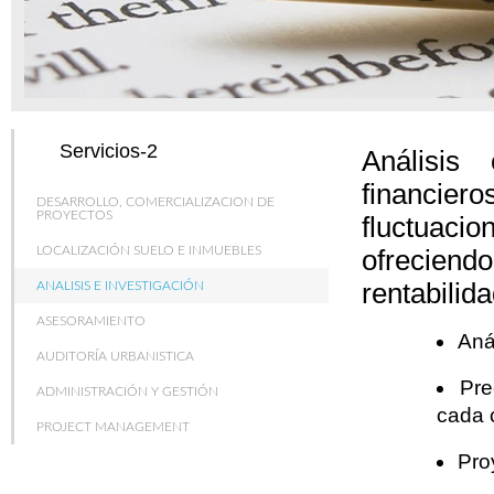
Servicios-2
Análisis
financie
DESARROLLO, COMERCIALIZACION DE
PROYECTOS
fluctuacio
LOCALIZACIÓN SUELO E INMUEBLES
ofreciendo
rentabilid
ANALISIS E INVESTIGACIÓN
ASESORAMIENTO
Aná
AUDITORÍA URBANISTICA
Pre
ADMINISTRACIÓN Y GESTIÓN
cada c
PROJECT MANAGEMENT
Pro